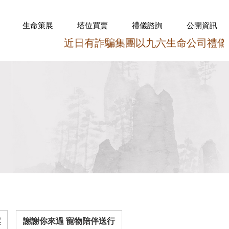
生命策展
塔位買賣
禮儀諮詢
公開資訊
近日有詐騙集團以九六生命公司禮儀契約的
案
謝謝你來過 寵物陪伴送行