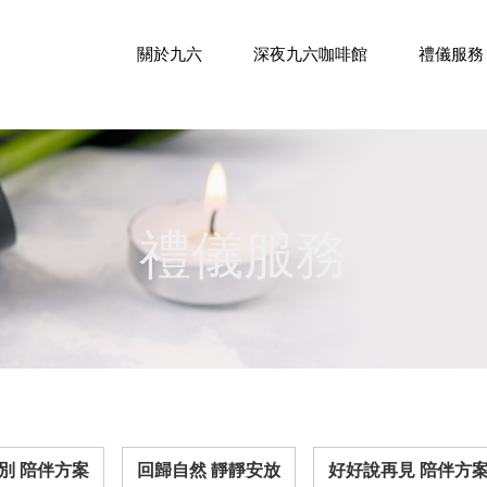
關於九六
深夜九六咖啡館
禮儀服務
禮儀服務
別 陪伴方案
回歸自然 靜靜安放
好好說再見 陪伴方